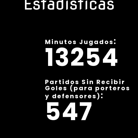
Estadísticas
:
Minutos Jugados
13254
Partidos Sin Recibir
Goles (para porteros
:
y defensores)
547